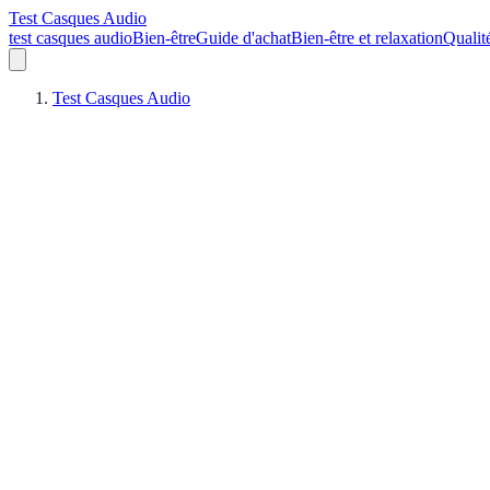
Test Casques Audio
test casques audio
Bien-être
Guide d'achat
Bien-être et relaxation
Qualit
Test Casques Audio