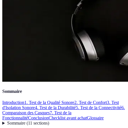
Sommaire
Introduction
1. Test de la Qualité Sonore
2. Test de Confort
3. Test
d'Isolation Sonore
4. Test de la Durabilité
5. Test de la Connectivité
6.
Comparaison des Casques
7. Test de la
Fonctionnalité
Conclusion
Checklist avant achat
Glossaire
Sommaire
(
11
sections
)