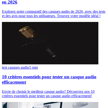
en 2026
Explorez notre comparatif des casques audio de 2026, avec des tests
et des avis pour tous les utilisateurs. Trouvez votre modèle idéal !
test casques audio
5
min
10 critères essentiels pour tester un casque audio
efficacement
Envie de choisir le meilleur casque audio? Découvrez nos 10
critères essentiels pour tester un casque audio efficacement!