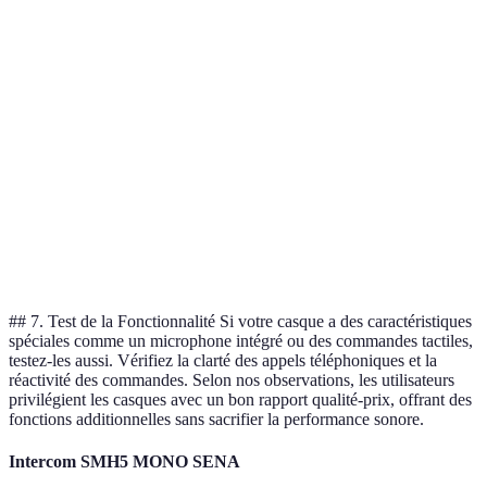
Critère
Casque A
Casque B
Casque C
Qualité sonore
Excellente
Bonne
Très bonne
Confort
Élevé
Moyen
Élevé
Durabilité
Bonne
Passable
Excellente
Connectivité
Sans fil, 10m
Filaire
Sans fil, 15m
Verdict
1er choix
3e choix
2e choix
## 7. Test de la Fonctionnalité Si votre casque a des caractéristiques
spéciales comme un microphone intégré ou des commandes tactiles,
testez-les aussi. Vérifiez la clarté des appels téléphoniques et la
réactivité des commandes. Selon nos observations, les utilisateurs
privilégient les casques avec un bon rapport qualité-prix, offrant des
fonctions additionnelles sans sacrifier la performance sonore.
Intercom SMH5 MONO SENA