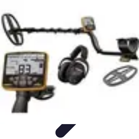
Test Casques Audio
test casques audio
Bien-être
Guide d'achat
Bien-être et
relaxation
Qualité Sonore
Test Casques Audio