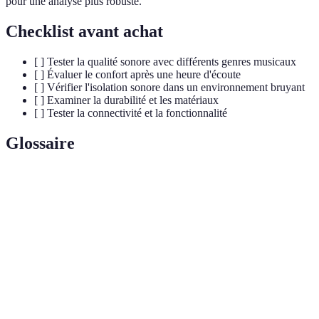
pour une analyse plus robuste.
Checklist avant achat
[ ] Tester la qualité sonore avec différents genres musicaux
[ ] Évaluer le confort après une heure d'écoute
[ ] Vérifier l'isolation sonore dans un environnement bruyant
[ ] Examiner la durabilité et les matériaux
[ ] Tester la connectivité et la fonctionnalité
Glossaire
Terme
Définition
Capacité d'un casque à bloquer les sons
Isolation sonore
externes
Technologie sans fil pour connecter les
Bluetooth
appareils
Réponse en
Gamme de fréquences qu'un casque peut