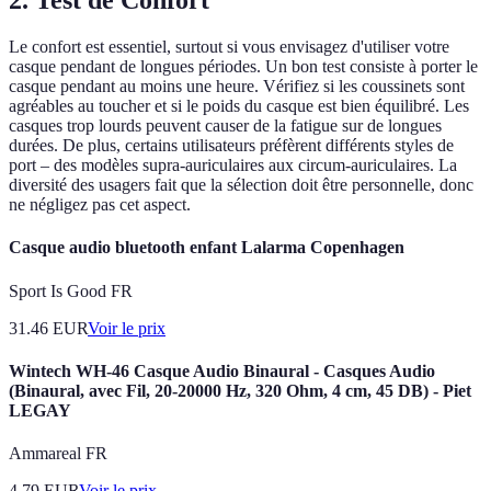
2. Test de Confort
Le confort est essentiel, surtout si vous envisagez d'utiliser votre
casque pendant de longues périodes. Un bon test consiste à porter le
casque pendant au moins une heure. Vérifiez si les coussinets sont
agréables au toucher et si le poids du casque est bien équilibré. Les
casques trop lourds peuvent causer de la fatigue sur de longues
durées. De plus, certains utilisateurs préfèrent différents styles de
port – des modèles supra-auriculaires aux circum-auriculaires. La
diversité des usagers fait que la sélection doit être personnelle, donc
ne négligez pas cet aspect.
Casque audio bluetooth enfant Lalarma Copenhagen
Sport Is Good FR
31.46
EUR
Voir le prix
Wintech WH-46 Casque Audio Binaural - Casques Audio
(Binaural, avec Fil, 20-20000 Hz, 320 Ohm, 4 cm, 45 DB) - Piet
LEGAY
Ammareal FR
4.79
EUR
Voir le prix