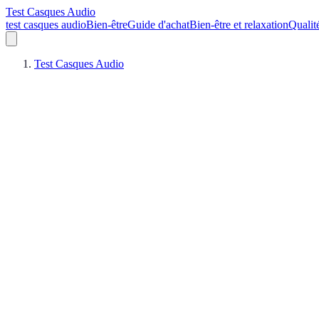
Test Casques Audio
test casques audio
Bien-être
Guide d'achat
Bien-être et relaxation
Qualit
Test Casques Audio