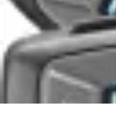
Test Casques Audio
test casques audio
Bien-être
Guide d'achat
Bien-être et relaxation
Qualit
Test Casques Audio