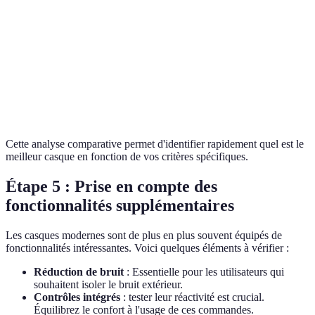
Qualité sonore
Excellente
Bonne
Acceptable
Confort
Satisfaisant
Excellent
Médiocre
Connectivité
Bluetooth
Fil
Bluetooth
Durabilité
Très bonnes
Bonnes
Acceptable
Cette analyse comparative permet d'identifier rapidement quel est le
meilleur casque en fonction de vos critères spécifiques.
Étape 5 : Prise en compte des
fonctionnalités supplémentaires
Les casques modernes sont de plus en plus souvent équipés de
fonctionnalités intéressantes. Voici quelques éléments à vérifier :
Réduction de bruit
: Essentielle pour les utilisateurs qui
souhaitent isoler le bruit extérieur.
Contrôles intégrés
: tester leur réactivité est crucial.
Équilibrez le confort à l'usage de ces commandes.