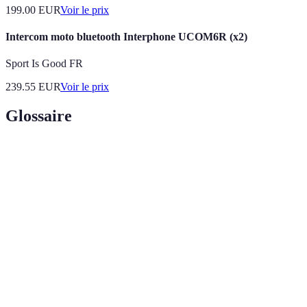
199.00
EUR
Voir le prix
Intercom moto bluetooth Interphone UCOM6R (x2)
Sport Is Good FR
239.55
EUR
Voir le prix
Glossaire
Terme
Définition
Réduction
Technologie qui réduit le bruit ambiant, permettant
de bruit
une écoute plus immersive.
Résistance d'un casque à un signal électrique,
Impédance
influençant la qualité sonore.
Réponse en
Plage de fréquence que le casque peut reproduire,
fréquence
essentielle pour la qualité audio.