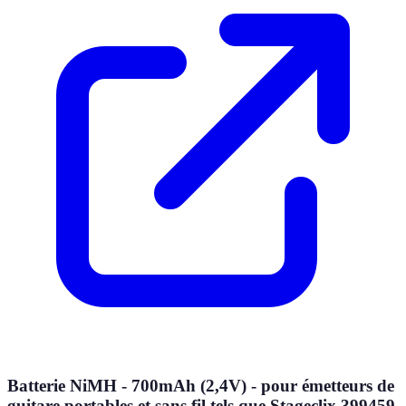
Batterie NiMH - 700mAh (2,4V) - pour émetteurs de
guitare portables et sans fil tels que Stageclix 399459