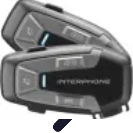
Test Casques Audio
test casques audio
Bien-être
Guide d'achat
Bien-être et
relaxation
Qualité Sonore
Test Casques Audio