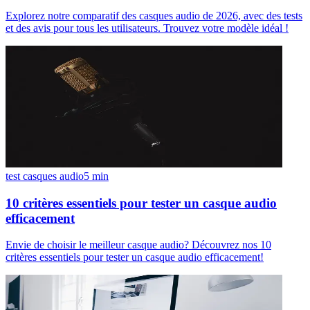
Explorez notre comparatif des casques audio de 2026, avec des tests
et des avis pour tous les utilisateurs. Trouvez votre modèle idéal !
test casques audio
5
min
10 critères essentiels pour tester un casque audio
efficacement
Envie de choisir le meilleur casque audio? Découvrez nos 10
critères essentiels pour tester un casque audio efficacement!