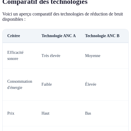
Comparatif des technologies
Voici un aperçu comparatif des technologies de réduction de bruit
disponibles :
Critère
Technologie ANC A
Technologie ANC B
T
Efficacité
Très élevée
Moyenne
É
sonore
Consommation
Faible
Élevée
M
d'énergie
Prix
Haut
Bas
M