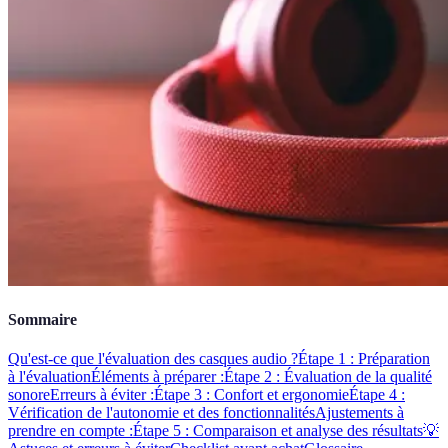
Sommaire
Qu'est-ce que l'évaluation des casques audio ?
Étape 1 : Préparation
à l'évaluation
Éléments à préparer :
Étape 2 : Évaluation de la qualité
sonore
Erreurs à éviter :
Étape 3 : Confort et ergonomie
Étape 4 :
Vérification de l'autonomie et des fonctionnalités
Ajustements à
prendre en compte :
Étape 5 : Comparaison et analyse des résultats
💡