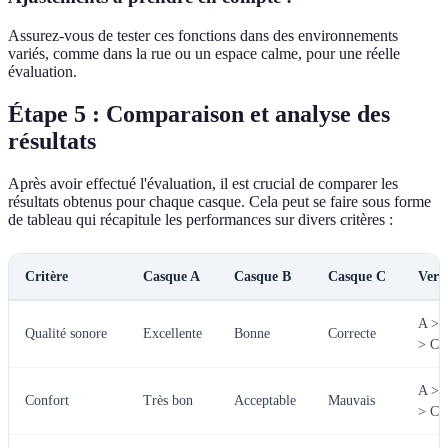
Assurez-vous de tester ces fonctions dans des environnements
variés, comme dans la rue ou un espace calme, pour une réelle
évaluation.
Étape 5 : Comparaison et analyse des
résultats
Après avoir effectué l'évaluation, il est crucial de comparer les
résultats obtenus pour chaque casque. Cela peut se faire sous forme
de tableau qui récapitule les performances sur divers critères :
Critère
Casque A
Casque B
Casque C
Verd
A > 
Qualité sonore
Excellente
Bonne
Correcte
> C
A > 
Confort
Très bon
Acceptable
Mauvais
> C