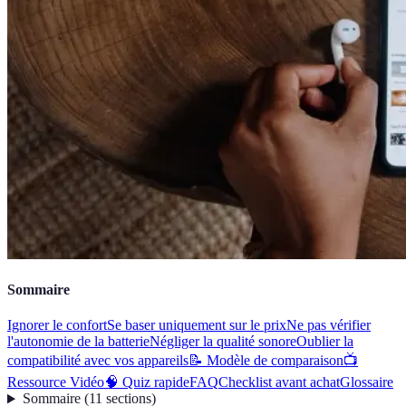
Sommaire
Ignorer le confort
Se baser uniquement sur le prix
Ne pas vérifier
l'autonomie de la batterie
Négliger la qualité sonore
Oublier la
compatibilité avec vos appareils
📝 Modèle de comparaison
📺
Ressource Vidéo
🧠 Quiz rapide
FAQ
Checklist avant achat
Glossaire
Sommaire
(
11
sections
)