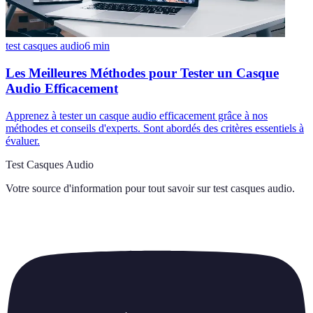
test casques audio
6
min
Les Meilleures Méthodes pour Tester un Casque
Audio Efficacement
Apprenez à tester un casque audio efficacement grâce à nos
méthodes et conseils d'experts. Sont abordés des critères essentiels à
évaluer.
Test Casques Audio
Votre source d'information pour tout savoir sur
test casques audio
.