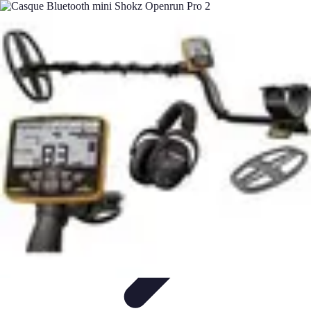
Test Casques Audio
test casques audio
Bien-être
Guide d'achat
Bien-être et
relaxation
Qualité Sonore
Test Casques Audio