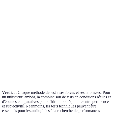
Subjectivité
Élevée
Faible
Modér
Faible (besoin d'un
Accessibilité
Élevée
Élevée
environnement)
Résultats
Non
Oui
Oui
quantifiables
Pertinence
Modérée
Faible
Élevée
réelle
Bas (peut être fait
Élevé
Modéré
Coût
chez soi)
(équipements)
l'envi
Verdict
: Chaque méthode de test a ses forces et ses faiblesses. Pour
un utilisateur lambda, la combinaison de tests en conditions réelles et
d'écoutes comparatives peut offrir un bon équilibre entre pertinence
et subjectivité. Néanmoins, les tests techniques peuvent être
essentiels pour les audiophiles à la recherche de performances