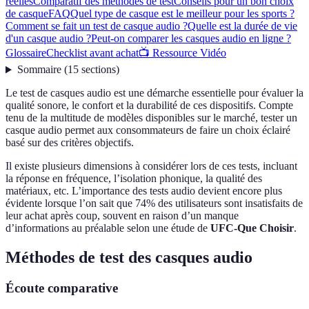
réelles
Comparatif des méthodes de test
Conseils pour un bon choix
de casque
FAQ
Quel type de casque est le meilleur pour les sports ?
Comment se fait un test de casque audio ?
Quelle est la durée de vie
d'un casque audio ?
Peut-on comparer les casques audio en ligne ?
Glossaire
Checklist avant achat
📺 Ressource Vidéo
Sommaire
(
15
sections
)
Le test de casques audio est une démarche essentielle pour évaluer la
qualité sonore, le confort et la durabilité de ces dispositifs. Compte
tenu de la multitude de modèles disponibles sur le marché, tester un
casque audio permet aux consommateurs de faire un choix éclairé
basé sur des critères objectifs.
Il existe plusieurs dimensions à considérer lors de ces tests, incluant
la réponse en fréquence, l’isolation phonique, la qualité des
matériaux, etc. L’importance des tests audio devient encore plus
évidente lorsque l’on sait que 74% des utilisateurs sont insatisfaits de
leur achat après coup, souvent en raison d’un manque
d’informations au préalable selon une étude de
UFC-Que Choisir
.
Méthodes de test des casques audio
Écoute comparative