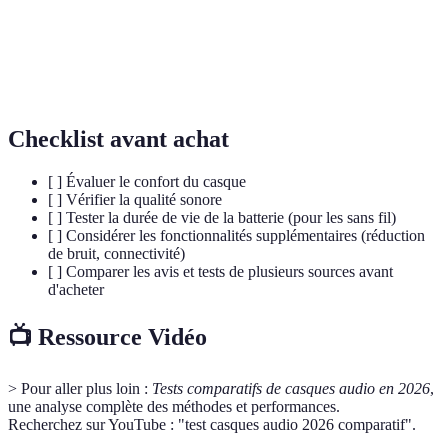
Mesure de la fidélité sonore d'un appareil.
harmonique
Résistance d'un casque à un signal électrique,
Impédance
affectant la qualité sonore et l'alimentation.
Checklist avant achat
[ ] Évaluer le confort du casque
[ ] Vérifier la qualité sonore
[ ] Tester la durée de vie de la batterie (pour les sans fil)
[ ] Considérer les fonctionnalités supplémentaires (réduction
de bruit, connectivité)
[ ] Comparer les avis et tests de plusieurs sources avant
d'acheter
📺 Ressource Vidéo
> Pour aller plus loin :
Tests comparatifs de casques audio en 2026
,
une analyse complète des méthodes et performances.
Recherchez sur YouTube : "test casques audio 2026 comparatif".