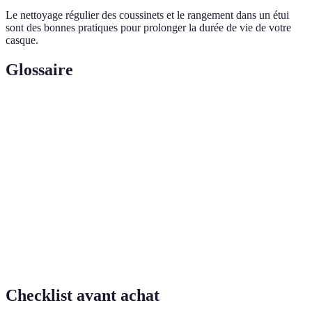
Le nettoyage régulier des coussinets et le rangement dans un étui
sont des bonnes pratiques pour prolonger la durée de vie de votre
casque.
Glossaire
Terme
Définition
Annulation Active du Bruit, une technologie qui
ANC
réduit les bruits environnants.
Technologie de connectivité sans fil permettant
Bluetooth
l'échange de données à courte portée.
Circum-
Type de casque qui recouvre entièrement les oreilles,
aural
offrant une meilleure isolation.
Checklist avant achat