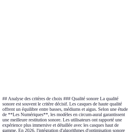
Très
Casqu
Qualité sonore
Excellente
Bonne
bonne
gagna
Casqu
Confort
Élevé
Modéré
Élevé
C
recom
Casqu
Autonomie
30 heures
20 heures
25 heures
gagna
ANC,
Bluetooth
Casqu
Fonctionnalités
Bluetooth
ANC
4.2
reco
5.0
## Analyse des critères de choix ### Qualité sonore La qualité
sonore est souvent le critère décisif. Les casques de haute qualité
offrent un équilibre entre basses, médiums et aigus. Selon une étude
de **Les Numériques**, les modèles en circum-aural garantissent
une meilleure restitution sonore. Les utilisateurs ont rapporté une
expérience plus immersive et détaillée avec les casques haut de
gamme. En 2026, l'intégration d'algorithmes d'optimisation sonore