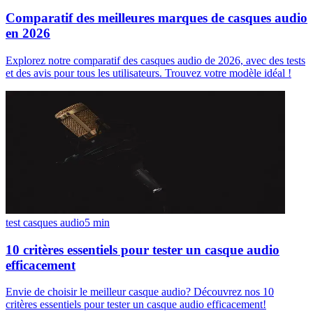
Comparatif des meilleures marques de casques audio
en 2026
Explorez notre comparatif des casques audio de 2026, avec des tests
et des avis pour tous les utilisateurs. Trouvez votre modèle idéal !
test casques audio
5
min
10 critères essentiels pour tester un casque audio
efficacement
Envie de choisir le meilleur casque audio? Découvrez nos 10
critères essentiels pour tester un casque audio efficacement!