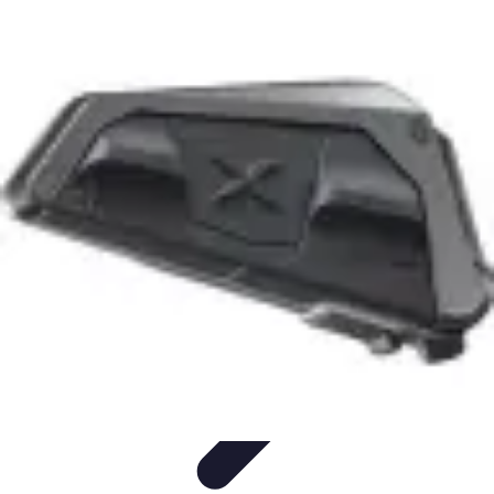
Test Casques Audio
test casques audio
Bien-être
Guide d'achat
Bien-être et
relaxation
Qualité Sonore
Test Casques Audio