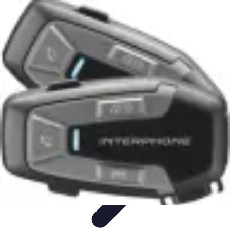
Test Casques Audio
test casques audio
Bien-être
Guide d'achat
Bien-être et
relaxation
Qualité Sonore
Test Casques Audio