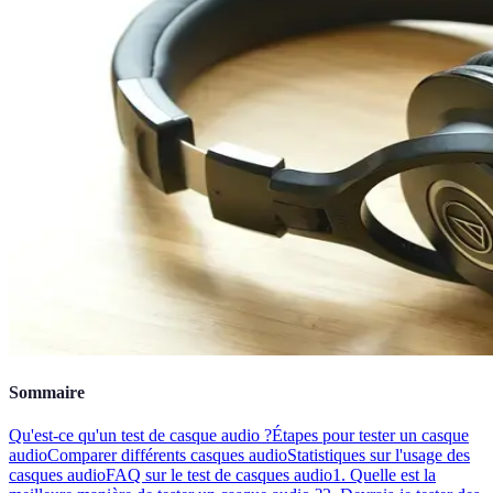
Sommaire
Qu'est-ce qu'un test de casque audio ?
Étapes pour tester un casque
audio
Comparer différents casques audio
Statistiques sur l'usage des
casques audio
FAQ sur le test de casques audio
1. Quelle est la