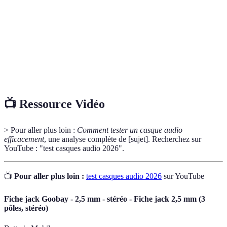
affectant la qualité sonore.
Réduction
Technologie qui réduit les bruits ambiants pour une
de bruit
écoute plus immersive.
Technologie sans fil permettant la connexion entre
Bluetooth
appareils audio.
📺 Ressource Vidéo
> Pour aller plus loin :
Comment tester un casque audio
efficacement
, une analyse complète de [sujet]. Recherchez sur
YouTube : "test casques audio 2026".
📺
Pour aller plus loin :
test casques audio 2026
sur YouTube
Fiche jack Goobay - 2,5 mm - stéréo - Fiche jack 2,5 mm (3
pôles, stéréo)