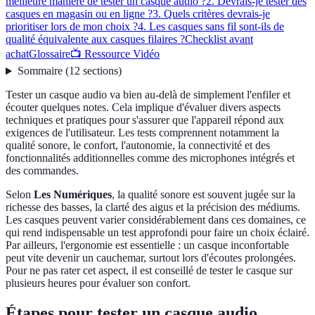
meilleure manière de tester un casque audio ?
2. Devrais-je tester des
casques en magasin ou en ligne ?
3. Quels critères devrais-je
prioritiser lors de mon choix ?
4. Les casques sans fil sont-ils de
qualité équivalente aux casques filaires ?
Checklist avant
achat
Glossaire
📺 Ressource Vidéo
Sommaire
(
12
sections
)
Tester un casque audio va bien au-delà de simplement l'enfiler et
écouter quelques notes. Cela implique d'évaluer divers aspects
techniques et pratiques pour s'assurer que l'appareil répond aux
exigences de l'utilisateur. Les tests comprennent notamment la
qualité sonore, le confort, l'autonomie, la connectivité et des
fonctionnalités additionnelles comme des microphones intégrés et
des commandes.
Selon
Les Numériques
, la qualité sonore est souvent jugée sur la
richesse des basses, la clarté des aigus et la précision des médiums.
Les casques peuvent varier considérablement dans ces domaines, ce
qui rend indispensable un test approfondi pour faire un choix éclairé.
Par ailleurs, l'ergonomie est essentielle : un casque inconfortable
peut vite devenir un cauchemar, surtout lors d'écoutes prolongées.
Pour ne pas rater cet aspect, il est conseillé de tester le casque sur
plusieurs heures pour évaluer son confort.
Étapes pour tester un casque audio