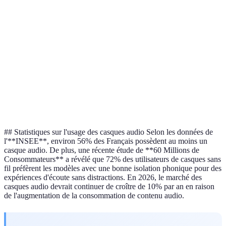
Casque C
Confort
Très bon
Acceptable
Excellent
préféré
Autonomie
20h
15h
18h
Casque A
Casque B
le meille
Prix
150 EUR
100 EUR
200 EUR
rapport
qualité/p
## Statistiques sur l'usage des casques audio Selon les données de
l'**INSEE**, environ 56% des Français possèdent au moins un
casque audio. De plus, une récente étude de **60 Millions de
Consommateurs** a révélé que 72% des utilisateurs de casques sans
fil préfèrent les modèles avec une bonne isolation phonique pour des
expériences d'écoute sans distractions. En 2026, le marché des
casques audio devrait continuer de croître de 10% par an en raison
de l'augmentation de la consommation de contenu audio.