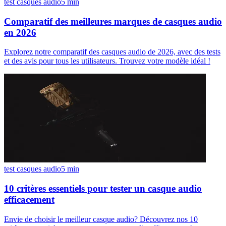
test casques audio
5
min
Comparatif des meilleures marques de casques audio
en 2026
Explorez notre comparatif des casques audio de 2026, avec des tests
et des avis pour tous les utilisateurs. Trouvez votre modèle idéal !
test casques audio
5
min
10 critères essentiels pour tester un casque audio
efficacement
Envie de choisir le meilleur casque audio? Découvrez nos 10