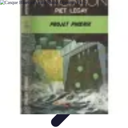
Test Casques Audio
test casques audio
Bien-être
Guide d'achat
Bien-être et
relaxation
Qualité Sonore
Test Casques Audio