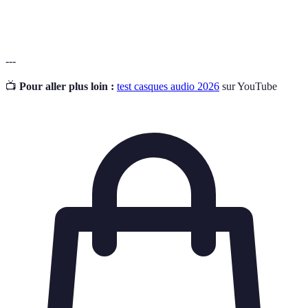
osseuse
travers les os de la mâchoire.
---
📺
Pour aller plus loin :
test casques audio 2026
sur YouTube