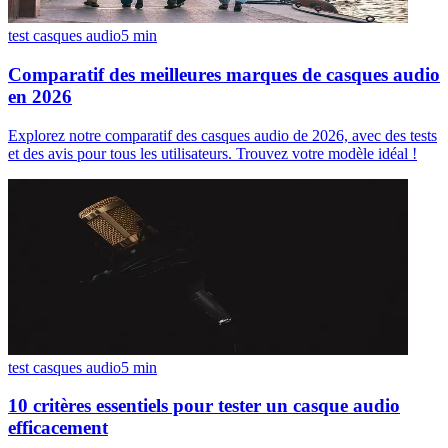
test casques audio
5
min
Comparatif des meilleures marques de casques audio
en 2026
Explorez notre comparatif des casques audio de 2026, avec des tests
et des avis pour tous les utilisateurs. Trouvez votre modèle idéal !
test casques audio
5
min
10 critères essentiels pour tester un casque audio
efficacement