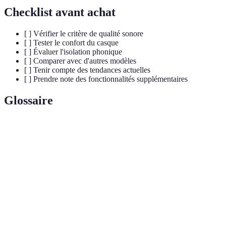
Checklist avant achat
[ ] Vérifier le critère de qualité sonore
[ ] Tester le confort du casque
[ ] Évaluer l'isolation phonique
[ ] Comparer avec d'autres modèles
[ ] Tenir compte des tendances actuelles
[ ] Prendre note des fonctionnalités supplémentaires
Glossaire
Terme
Définition
Réponse en
La plage de fréquences qu'un casque peut
fréquence
reproduire, mesurée en Hertz (Hz).
Isolation
Capacité d'un casque à bloquer les bruits
phonique
extérieurs.
Conduction
Une technologie audio qui transmet le son à