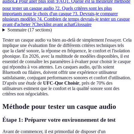
audio
📺 Pour aller plus loin :
FAQ
1. Quelle est la meilleure méthode
pour tester un casque audio ?
2. Quels critères sont les plus
importants pour le choix d'un casque ?
3. Devrais-je comparer
plusieurs modèles ?
4. Combien de temps devrais-je tester un casque
avant d'acheter ?
Checklist avant achat
Glossaire
Sommaire
(
17
sections
)
Tester un casque audio va bien au-delà de simplement l'essayer. Cela
implique une évaluation fine de différents critères techniques tels
que la clarté sonore, la réponse en fréquence, le confort et l'isolation
phonique. En 2026, avec la multitude de modèles disponibles, il est
essentiel de connaître les paramètres à évaluer pour choisir le casque
qui répondra à vos attentes. Les casques audio, qu'ils soient
Bluetooth ou filaires, doivent offrir une expérience utilisateur
satisfaisante, conjugant performances sonores et confort d'utilisation.
D'après une étude de
UFC-Que Choisir
, près de 70% des
utilisateurs estiment que le confort et la qualité sonore sont des
critères non négociables.
Méthode pour tester un casque audio
Étape 1: Préparer votre environnement de test
Avant de commencer, il est primordial de disposer d'un