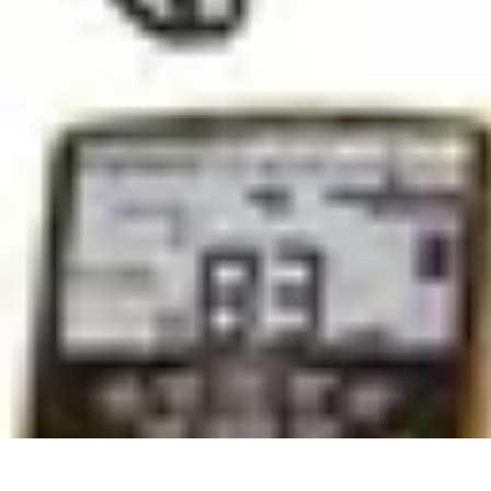
Test Casques Audio
test casques audio
Bien-être
Guide d'achat
Bien-être et relaxation
Qualit
Test Casques Audio