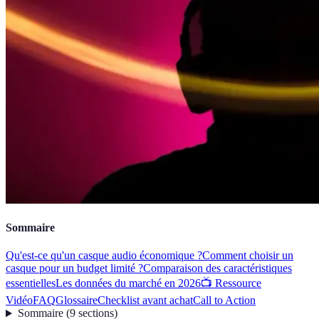
Sommaire
Qu'est-ce qu'un casque audio économique ?
Comment choisir un
casque pour un budget limité ?
Comparaison des caractéristiques
essentielles
Les données du marché en 2026
📺 Ressource
Vidéo
FAQ
Glossaire
Checklist avant achat
Call to Action
Sommaire
(
9
sections
)