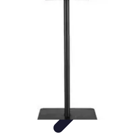
Test Casques Audio
test casques audio
Bien-être
Guide d'achat
Bien-être et
relaxation
Qualité Sonore
Test Casques Audio