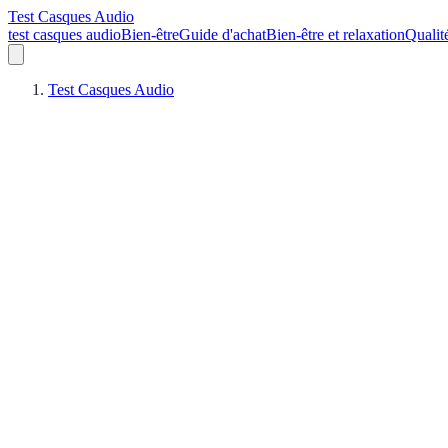
Test Casques Audio
test casques audio
Bien-être
Guide d'achat
Bien-être et relaxation
Qualit
Test Casques Audio