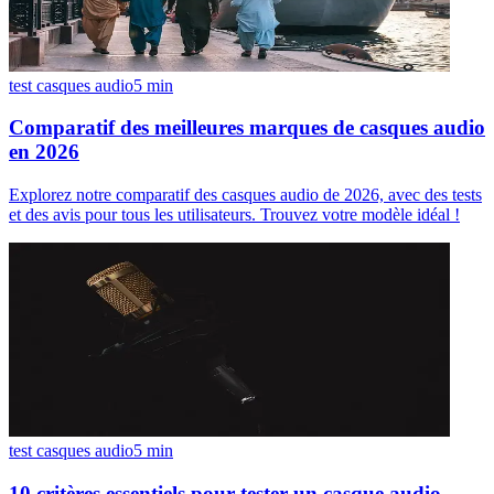
test casques audio
5
min
Comparatif des meilleures marques de casques audio
en 2026
Explorez notre comparatif des casques audio de 2026, avec des tests
et des avis pour tous les utilisateurs. Trouvez votre modèle idéal !
test casques audio
5
min
10 critères essentiels pour tester un casque audio