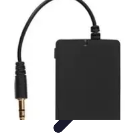
Test Casques Audio
test casques audio
Bien-être
Guide d'achat
Bien-être et
relaxation
Qualité Sonore
Test Casques Audio