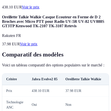
438.10
EUR
Voir le prix
Oreillette Talkie Walkie Casque Ecouteur en Forme de D 2
Broches avec Micro PTT pour Radio UV-5R UV-82 UV888S
GT3TP Kenwood TK-2107 TK-3107 Retevis
Rakuten FR
37.98
EUR
Voir le prix
Comparatif des modèles
Voici un tableau comparatif des options populaires sur le marché :
Critère
Jabra Evolve2 85
Oreillette Talkie Walkie
A
Prix
438.10 EUR
37.98 EUR
À
Technologie
Oui
Non
À
ANC