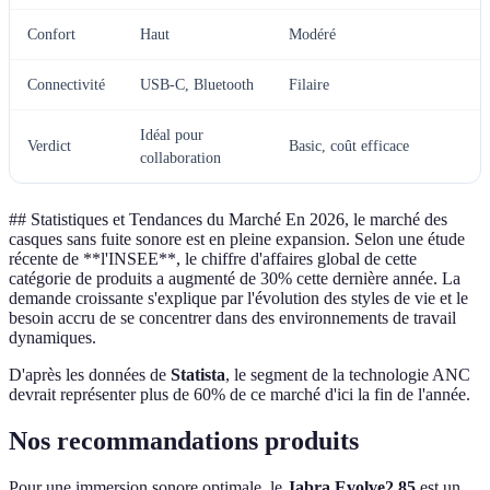
Confort
Haut
Modéré
À
Connectivité
USB-C, Bluetooth
Filaire
À
Idéal pour
Verdict
Basic, coût efficace
À
collaboration
## Statistiques et Tendances du Marché En 2026, le marché des
casques sans fuite sonore est en pleine expansion. Selon une étude
récente de **l'INSEE**, le chiffre d'affaires global de cette
catégorie de produits a augmenté de 30% cette dernière année. La
demande croissante s'explique par l'évolution des styles de vie et le
besoin accru de se concentrer dans des environnements de travail
dynamiques.
D'après les données de
Statista
, le segment de la technologie ANC
devrait représenter plus de 60% de ce marché d'ici la fin de l'année.
Nos recommandations produits
Pour une immersion sonore optimale, le
Jabra Evolve2 85
est un