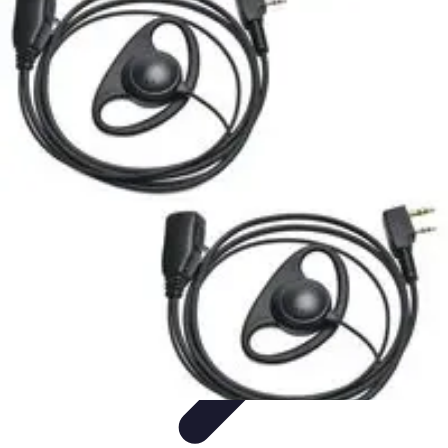
Test Casques Audio
test casques audio
Bien-être
Guide d'achat
Bien-être et
relaxation
Qualité Sonore
Test Casques Audio