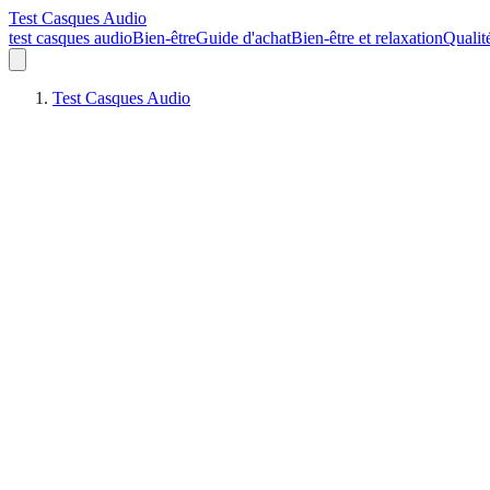
Test Casques Audio
test casques audio
Bien-être
Guide d'achat
Bien-être et relaxation
Qualit
Test Casques Audio