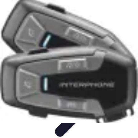
Test Casques Audio
test casques audio
Bien-être
Guide d'achat
Bien-être et
relaxation
Qualité Sonore
Test Casques Audio