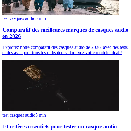
test casques audio
5
min
Comparatif des meilleures marques de casques audio
en 2026
Explorez notre comparatif des casques audio de 2026, avec des tests
et des avis pour tous les utilisateurs. Trouvez votre modèle idéal !
test casques audio
5
min
10 critères essentiels pour tester un casque audio