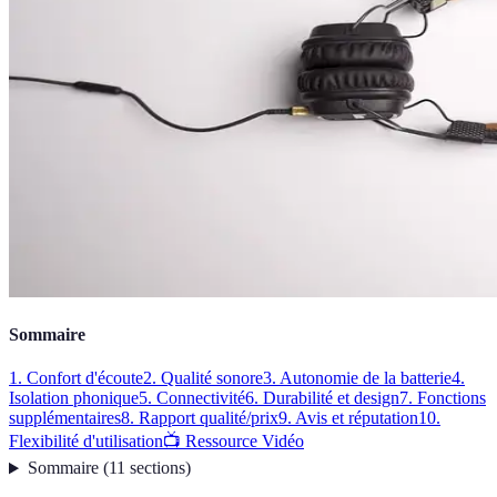
Sommaire
1. Confort d'écoute
2. Qualité sonore
3. Autonomie de la batterie
4.
Isolation phonique
5. Connectivité
6. Durabilité et design
7. Fonctions
supplémentaires
8. Rapport qualité/prix
9. Avis et réputation
10.
Flexibilité d'utilisation
📺 Ressource Vidéo
Sommaire
(
11
sections
)