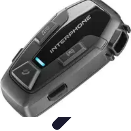
Test Casques Audio
test casques audio
Bien-être
Guide d'achat
Bien-être et
relaxation
Qualité Sonore
Test Casques Audio