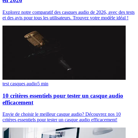
en 2026
Explorez notre comparatif des casques audio de 2026, avec des tests
et des avis pour tous les utilisateurs. Trouvez votre modèle idéal !
test casques audio
5
min
10 critères essentiels pour tester un casque audio
efficacement
Envie de choisir le meilleur casque audio? Découvrez nos 10
critères essentiels pour tester un casque audio efficacement!