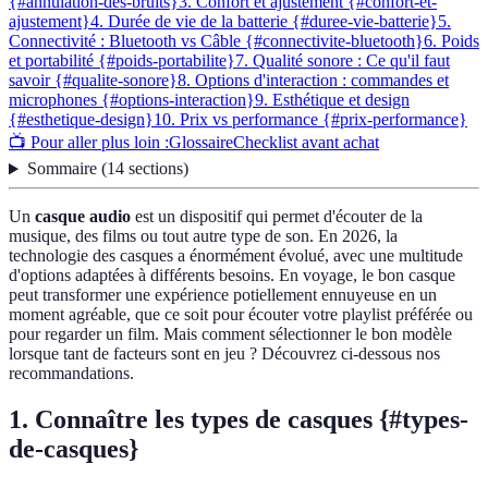
{#annulation-des-bruits}
3. Confort et ajustement {#confort-et-
ajustement}
4. Durée de vie de la batterie {#duree-vie-batterie}
5.
Connectivité : Bluetooth vs Câble {#connectivite-bluetooth}
6. Poids
et portabilité {#poids-portabilite}
7. Qualité sonore : Ce qu'il faut
savoir {#qualite-sonore}
8. Options d'interaction : commandes et
microphones {#options-interaction}
9. Esthétique et design
{#esthetique-design}
10. Prix vs performance {#prix-performance}
📺 Pour aller plus loin :
Glossaire
Checklist avant achat
Sommaire
(
14
sections
)
Un
casque audio
est un dispositif qui permet d'écouter de la
musique, des films ou tout autre type de son. En 2026, la
technologie des casques a énormément évolué, avec une multitude
d'options adaptées à différents besoins. En voyage, le bon casque
peut transformer une expérience potiellement ennuyeuse en un
moment agréable, que ce soit pour écouter votre playlist préférée ou
pour regarder un film. Mais comment sélectionner le bon modèle
lorsque tant de facteurs sont en jeu ? Découvrez ci-dessous nos
recommandations.
1. Connaître les types de casques {#types-
de-casques}